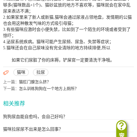
够多(猫咪数品+1个)、猫砂盆放的地方不喜欢等，猫咪就会在家中乱
尿来表达不满；
2.如果家里来了新人或新猫,猫咪会通过尿液占领地盘，发情期的公猫
也会用这种散发气味的方式吸引母猫；
3.有些猫咪应激时会小便失禁，比如到了一个陌生的环境或者受到了
惊吓；
4.泌尿系统疾病。猫咪可能产生尿频、尿急、失禁等症状；
5.猫咪还会在自己尿味没有完全清除的地方持续排便,所以
如果它们尿脏了你的床褥，铲屎官一定要清洗干净哦。

猫咪
拉尿
上一篇：
猫肛门腺怎么挤？
下一篇：
怎么训练狗狗在一个地方上厕所？
相关推荐
狗狗尿血能自愈吗，会自己好吗？
猫咪拉尿尿不出来是怎么回事？