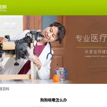
症百科
狗狗咳嗽怎么办