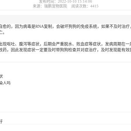
发布时间：2022-10-10 15:14:06
来源：瑞鹏宠物医院 阅读次数：
4415
自愈的，因为病毒是RNA复制，会破坏狗狗的免疫系统，如果不及时治疗
亡。
出现呕吐、腹泻等症状，后期会严重脱水、败血症等症状，发病周期在一
效药，因此发现症状一定要及时带狗狗检查并对症治疗，及时发现能有效
状
染人吗
好