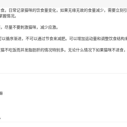
进食。日常记录猫咪的饮食量变化，如果无缘无故的食量减少，需要立刻
掌握情况。
态，尽量不要刺激猫咪，减少应激。
 可以循序渐进，不可以通过节食来减肥。可以增加运动量和调整饮食结构
致猫不吃饭而并发脂肪肝的情况特别多。无论什么情况下如果猫咪不进食
藓
？