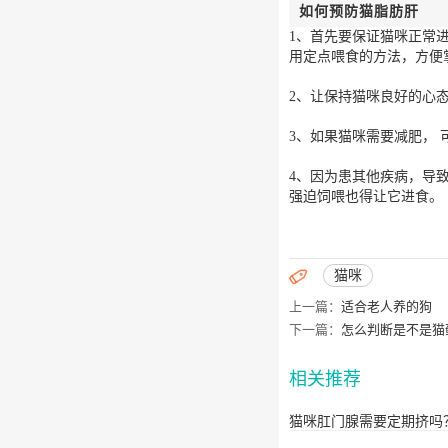
如何预防猫脂肪肝
1、首先要保证猫咪正常
用定点喂食的方法，方便
2、让保持猫咪良好的心
3、如果猫咪需要减肥，
4、因为患其他疾病，导
强迫饲喂也得让它进食。

猫咪
上一篇：
适合老人养的狗
下一篇：
怎么判断是不是猫
相关推荐
猫咪肛门腺需要定期挤吗