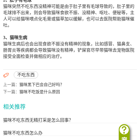
2、肚子有毛球
猫咪突然不吃东西没精神可能是由于肚子里有毛球导致的，肚子里的
毛球排不出来，则会导致猫咪食欲不振、没精神、呕吐、便秘等，主
人可以给猫咪喂点化毛膏或猫草加以缓解，也可以去医院帮助猫咪催
吐。
3、猫咪生病
猫咪生病后也会出现食欲不振没有精神的现象，比如感冒、猫鼻支、
肠胃炎等疾病都会导致猫咪没有精神，铲屎官尽早带猫咪去宠物医院
接受全面检查并做相应的治疗。

不吃东西
上一篇：
猫咪黑下巴会自己好吗？
下一篇：
猫咪不吃饭是什么原因
相关推荐
猫咪不吃东西无精打采是怎么回事？
猫咪不吃东西怎么办